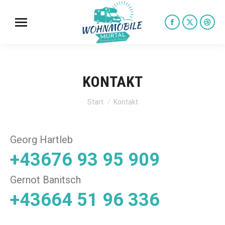
Facebook
X
Dri
page
page
pag
opens
opens
ope
in
in
in
KONTAKT
new
new
new
Sie befinden sich hier:
Start
Kontakt
window
window
win
Georg Hartleb
+43676 93 95 909
Gernot Banitsch
+43664 51 96 336