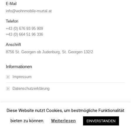
E-Mail
info@wohnmobile-murtal.at
Telefon
+43 (0) 676 93 95 909
+43 (0) 664 51 96 336
Anschrift
8756 St. Georgen ob Judenburg, St. Georgen 132/2
Informationen
Impressum
Datenschutzerklärung
Diese Website nutzt Cookies, um bestmögliche Funktionalität
bieten zu können.
Weiterlesen
EINVERSTANDEN
Copyright by Wohnmobile Murtal. Webdesign